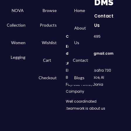
DMS
NOVA
Browse
Home
Contact
Us
Collection
Products
About
Call
: 01050299495
Women
Wishlist
Us
Email:
dms.retail98@gmail.com
Legging
Cart
Contact
Address:
730 El Geish Road, Asafra
Bahri, Elizeh Palace, Al
Checkout
Blogs
Fayrouz Tower, Donia
Company
Well coordinated
teamwork is about us.