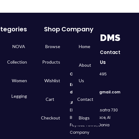
tegories
Shop
Company
DMS
NOVA
Browse
Home
Contact
Us
Collection
Products
About
Call
: 01050299495
Women
Wishlist
Us
Email:
dms.retail98@gmail.com
Legging
Cart
Contact
Address:
730 El Geish Road, Asafra
Bahri, Elizeh Palace, Al
Checkout
Blogs
Fayrouz Tower, Donia
Company