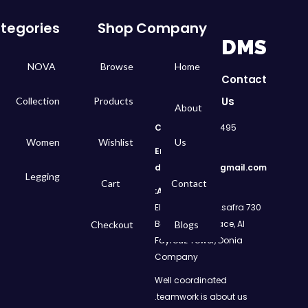
tegories
Shop
Company
DMS
NOVA
Browse
Home
Contact
Us
Collection
Products
About
Call
: 01050299495
Women
Wishlist
Us
Email:
dms.retail98@gmail.com
Legging
Cart
Contact
Address:
730 El Geish Road, Asafra
Bahri, Elizeh Palace, Al
Checkout
Blogs
Fayrouz Tower, Donia
Company
Well coordinated
teamwork is about us.