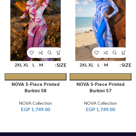
E
SIZE
SIZE
2XL
XL
L
M
2XL
XL
L
M
NOVA 5-Piece Printed
NOVA 5-Piece Printed
Burkini 58
Burkini 57
NOVA Collection
NOVA Collection
EGP
1,749.00
EGP
1,749.00