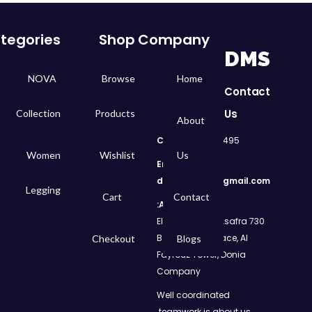
tegories
Shop
Company
DMS
NOVA
Browse
Home
Contact
Us
Collection
Products
About
Call
: 01050299495
Women
Wishlist
Us
Email:
dms.retail98@gmail.com
Legging
Cart
Contact
Address:
730 El Geish Road, Asafra
Bahri, Elizeh Palace, Al
Checkout
Blogs
Fayrouz Tower, Donia
Company
Well coordinated
teamwork is about us.