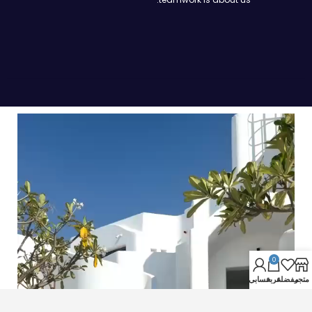
0
متجر
مفضلة
عربة
حسابي