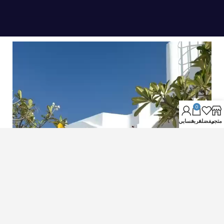
0
متجر
مفضلة
عربة
حسابي