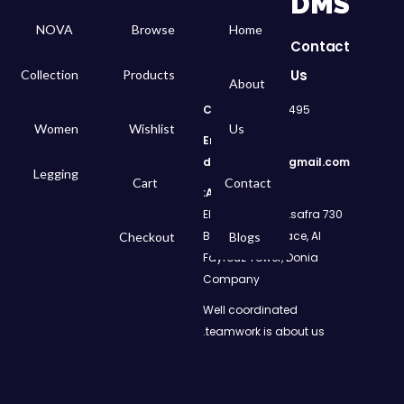
DMS
NOVA
Browse
Home
Contact
Us
Collection
Products
About
Call
: 01050299495
Women
Wishlist
Us
Email:
dms.retail98@gmail.com
Legging
Cart
Contact
Address:
730 El Geish Road, Asafra
Bahri, Elizeh Palace, Al
Checkout
Blogs
Fayrouz Tower, Donia
Company
Well coordinated
teamwork is about us.